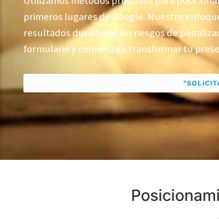
Utilizamos métodos probados para posicionar
primeros lugares de Google.
Nuestro enfoque
resultados duraderos sin riesgos de penaliza
formulario y comienza a transformar tu pres
"SOLICI
Posicionami