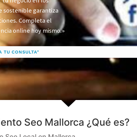
 tu negocio en los
 sostenible garantiza
ciones.
Completa el
encia online hoy mismo.»
TA TU CONSULTA"
ento Seo Mallorca ¿Qué es?
o Seo Local en Mallorca