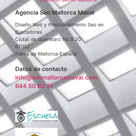
Agencia Seo Mallorca Maval
Diseño Web y Posicionamiento Seo en
Buscadores
Ciutat de Queretaro No.5 2D
07007
Palma de Mallorca-España
Datos de contacto
info@seomallorcamaval.com
644 50 63 91