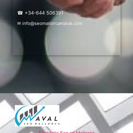
☎ +34-644 506391
✉ info@seomallorcamaval.com
Contacto Seo en Mallorca